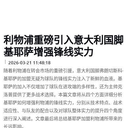
利物浦重磅引入意大利国脚
基耶萨增强锋线实力
2026-03-21 11:48:18
随着利物浦在转会市场的重磅引援，意大利国脚弗朗切斯科·
基耶萨的加盟无疑为球队的锋线实力注入了新鲜的血液。基
耶萨的加入不仅增加了球队在进攻端的多样性，还为主帅克
洛普提供了更多战术选择。本篇文章将从四个方面详细分析
基耶萨如何增强利物浦的锋线实力，分别从技术特点、战术
适应性、与队友的配合以及对球队整体实力的提升四个角度
进行深入阐述。文章最后将总结基耶萨加盟利物浦所带来的
长远影响。