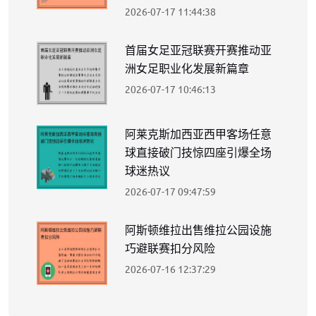
2026-07-17 11:44:38
首届女足亚冠联赛开赛推动亚
洲女足职业化发展新篇章
2026-07-17 10:46:13
阿莱克斯加西亚西甲客场任意
球直接破门技惊四座引爆全场
球迷热议
2026-07-17 09:47:59
阿斯顿维拉出售维拉公园设施
巧避联赛扣分风险
2026-07-16 12:37:29