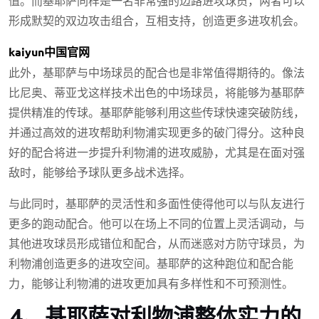
值。而基耶萨同样是一名非常强的边路进攻球员，两者可以
形成默契的双边攻击组合，互相支持，创造更多进攻机会。
kaiyun中国官网
此外，基耶萨与中场球员的配合也是非常值得期待的。像法
比尼奥、蒂亚戈这样技术出色的中场球员，将能够为基耶萨
提供精准的传球。基耶萨能够利用这些传球快速突破防线，
并通过高效的进攻帮助利物浦实现更多的破门得分。这种良
好的配合将进一步提升利物浦的进攻威胁，尤其是在面对强
敌时，能够给予球队更多战术选择。
与此同时，基耶萨的灵活性和多面性使得他可以与队友进行
更多的跑动配合。他可以在场上不同的位置上灵活调动，与
其他进攻球员形成错位和配合，从而迷惑对方防守球员，为
利物浦创造更多的进攻空间。基耶萨的这种跑位和配合能
力，能够让利物浦的进攻更加具有多样性和不可预测性。
4、基耶萨对利物浦整体实力的