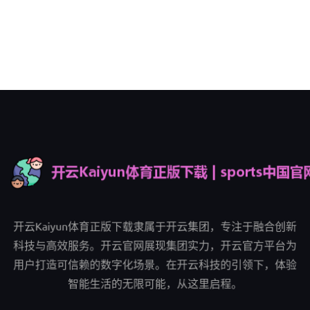
开云Kaiyun体育正版下载隶属于开云集团，专注于融合创新
科技与高效服务。开云官网展现集团实力，开云官方平台为
用户打造可信赖的数字化场景。在开云科技的引领下，体验
智能生活的无限可能，从这里启程。