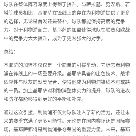
球队在整体阵容深度上得到了提升。与萨拉赫、努涅斯、若
塔等球员相比，基耶萨在锋线上的存在为利物浦提供了更多
的选择，无论是首发还是替补，球队都能保持高度的竞争
力。对于利物浦而言，基耶萨的加盟使得球队在联赛和欧战
中的竞争力大大提升，成为了更为强大的对手。
总结：
基耶萨的加盟不仅仅是一个简单的引援举动，它标志着利物
浦在锋线上的一场重要升级。基耶萨具备的出色技术、战术
适应性与队友的默契配合，使得他成为利物浦锋线不可或缺
的一员。加上基耶萨对利物浦整体实力的提升，球队的进攻
和防守都能够得到更好的平衡和补充。
通过这次引援，利物浦不仅为球队注入了新的活力，还让未
来的赛季充满了更多可能性。无论是在国内赛场还是国际赛
场，基耶萨都将是利物浦争夺荣誉的重要力量。未来，基耶