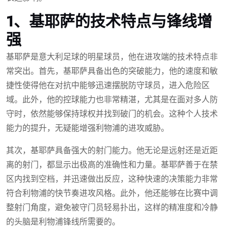
1、基耶萨的技术特点与锋线增
强
基耶萨是意大利足球的明星球员，他在进攻端的技术特点非
常突出。首先，基耶萨具备出色的突破能力，他的速度和敏
捷性使得他在对抗中能够迅速摆脱防守球员，进入危险区
域。此外，他的控球能力也非常精湛，尤其是在面对多人防
守时，依然能够保持球权并找到破门的机会。这种个人技术
能力的提升，无疑能增强利物浦的进攻威胁。
其次，基耶萨具备强大的射门能力。他无论是远射还是近距
离的射门，都显示出极高的准确性和力量。基耶萨善于在禁
区内找到空档，并迅速做出反应，这种快速的决策能力非常
符合利物浦的快节奏进攻风格。此外，他还能够在比赛中调
整射门角度，避免被守门员轻易扑出，这样的精准度和冷静
的头脑是利物浦锋线所需要的。