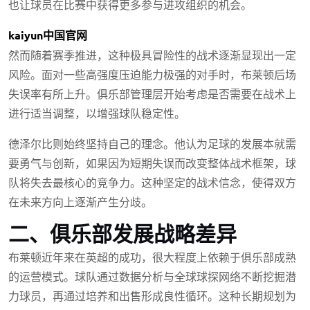
也让球员在比赛中获得更多参与进攻组织的机会。
kaiyun中国官网
然而随着赛季推进，这种极具冒险性的战术逐渐显现出一定
风险。面对一些高强度压迫能力极强的对手时，布莱顿后场
失误率有所上升。俱乐部管理层开始考虑是否需要在战术上
进行适当调整，以增强球队稳定性。
德泽尔比则始终坚持自己的理念。他认为足球的发展本就需
要勇气与创新，如果因为短期失误而改变整体战术框架，球
队将失去最核心的竞争力。这种坚定的战术信念，使得双方
在未来方向上逐渐产生分歧。
二、俱乐部发展战略差异
布莱顿近年来在英超的成功，很大程度上依赖于俱乐部成熟
的运营模式。球队通过数据分析与全球球探网络不断挖掘潜
力球员，再通过培养和出售形成良性循环。这种长期规划为