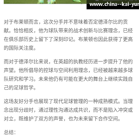
对于布莱顿而言，这次分手并不意味着否定德泽尔比的贡
献。恰恰相反，他为球队带来的战术创新与比赛理念，已经
在俱乐部历史上留下了深刻印记。布莱顿也因此获得了更高
的国际关注度。
而对于德泽尔比来说，在英超的执教经历进一步提升了他的
声望。他所倡导的控球与空间利用理念，已经被越来越多球
队研究和学习。未来他仍有可能在更大的舞台上继续实践自
己的足球哲学。
这场友好分手也展现了现代足球管理的一种成熟模式。当理
念出现分歧时，通过理性沟通达成共识，而不是陷入冲突或
对立，既维护了双方的声誉，也为未来留下合作空间。
总结：