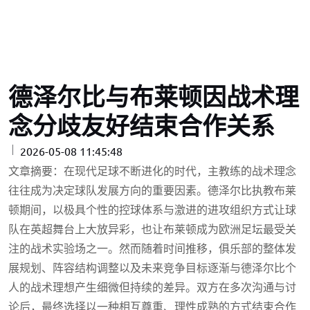
德泽尔比与布莱顿因战术理
念分歧友好结束合作关系
2026-05-08 11:45:48
文章摘要：在现代足球不断进化的时代，主教练的战术理念
往往成为决定球队发展方向的重要因素。德泽尔比执教布莱
顿期间，以极具个性的控球体系与激进的进攻组织方式让球
队在英超舞台上大放异彩，也让布莱顿成为欧洲足坛最受关
注的战术实验场之一。然而随着时间推移，俱乐部的整体发
展规划、阵容结构调整以及未来竞争目标逐渐与德泽尔比个
人的战术理想产生细微但持续的差异。双方在多次沟通与讨
论后，最终选择以一种相互尊重、理性成熟的方式结束合作