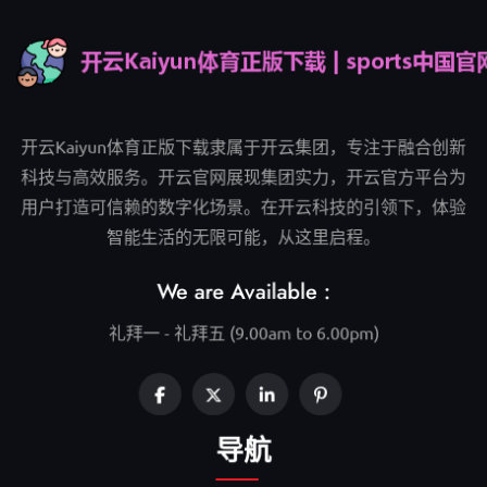
开云Kaiyun体育正版下载隶属于开云集团，专注于融合创新
科技与高效服务。开云官网展现集团实力，开云官方平台为
用户打造可信赖的数字化场景。在开云科技的引领下，体验
智能生活的无限可能，从这里启程。
We are Available :
礼拜一 - 礼拜五 (9.00am to 6.00pm)
导航