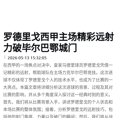
罗德里戈西甲主场精彩远射
力破毕尔巴鄂城门
2026-05-13 15:32:05
在西甲的一场焦点对决中，皇家马德里球员罗德里戈凭借一
记精彩的远射，帮助球队在主场力克毕尔巴鄂竞技。这次进
球不仅体现了罗德里戈个人的技术水平，也成为了比赛的一
大亮点。本篇文章将详细分析这次进球的背景、过程及其对
比赛的影响，并从多个角度深入探讨这一经典时刻的意义。
首先，我们将从比赛背景入手，讲述罗德里戈的个人状态和
本场比赛的整体氛围；接着，分析罗德里戈的远射技巧，包
括他的射门角度、力量以及破门的瞬间；然后，我们将从战