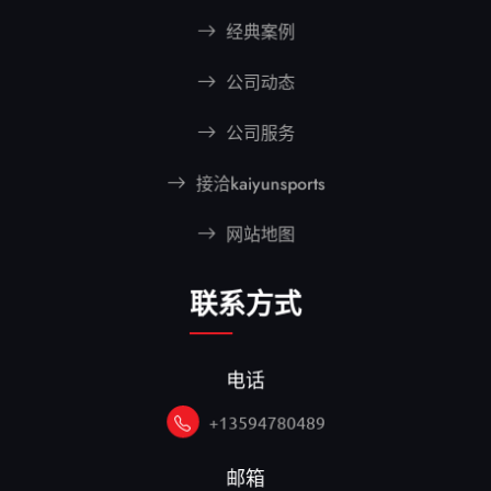
经典案例
公司动态
公司服务
接洽kaiyunsports
网站地图
联系方式
电话
+13594780489
邮箱