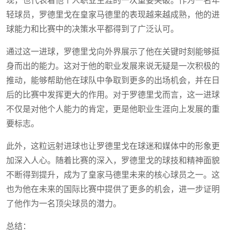
轻球员，罗德里戈在皇家马德里的表现越来越成熟，他的进
球能力和比赛中的决策水平都得到了广泛认可。
通过这一进球，罗德里戈向外界展示了他在关键时刻能够挺
身而出的能力。这对于他的职业发展来说无疑是一次积极的
推动，能够帮助他在球队中争取到更多的出场机会，并在日
后的比赛中发挥更大的作用。对于罗德里戈而言，这一进球
不仅是对他个人能力的肯定，更是他职业生涯向上发展的重
要标志。
此外，这粒远射进球也让罗德里戈在球迷和媒体中的形象更
加深入人心。随着比赛的深入，罗德里戈的球技和精神面貌
不断得到提升，成为了皇家马德里未来的核心球员之一。这
也为他在未来的国际比赛中提供了更多的机会，进一步证明
了他作为一名顶尖球员的潜力。
总结：