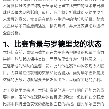
术角度探讨这次进球对于皇家马德里在比赛中的战术布局和
球队整体表现的影响；最后，我们将分析此球对罗德里戈个
人发展的意义，尤其是在他职业生涯中的地位和前景。整篇
文章将从不同维度阐述这一精彩瞬间，并对其深远影响进行
全面分析。
1、比赛背景与罗德里戈的状态
本场比赛前，皇家马德里正在为争夺西甲联赛的冠军而奋力
拼搏。球队状态保持良好，而罗德里戈作为年轻球员之一，
正逐渐成为球队的重要一员。此前他在赛季中的表现令人瞩
目，尤其是在进攻端的突破和配合能力。面对毕尔巴鄂竞技
这样的强敌，球队需要全员发挥出色，以确保主场的胜利。
对于罗德里戈来说，本场比赛是他进一步证明自己能力的重
要时刻。虽然他在球队中的位置逐渐稳定，但如何在高强度
比赛中保持出色表现仍然是他面临的挑战。面对毕尔巴鄂的