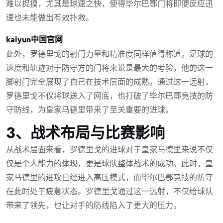
难以捉摸，尤其是球速之快，使得毕尔巴鄂门将即便反应迅
速也未能做出有效扑救。
kaiyun中国官网
此外，罗德里戈的射门力量和精准度同样值得称道。足球的
速度和轨迹对于防守方的门将来说是最大的考验，他的这一
脚射门完全展现了自己在技术层面的成熟。通过这一远射，
罗德里戈不仅将球送入了网底，也打破了毕尔巴鄂竞技的防
守防线，为皇家马德里带来了至关重要的进球。
3、战术布局与比赛影响
从战术层面来看，罗德里戈的进球对于皇家马德里来说不仅
仅是个人能力的体现，更是球队整体战术的成功。此时，皇
家马德里的进攻已经进入高压模式，而毕尔巴鄂竞技的防守
在此时处于疲惫状态。罗德里戈通过这一远射，不仅给球队
带来了领先，也让对手的防线陷入了更大的压力。