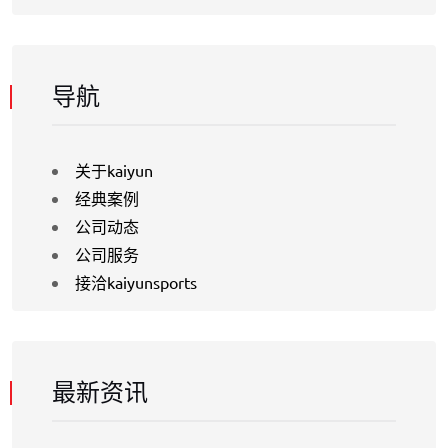
导航
关于kaiyun
经典案例
公司动态
公司服务
接洽kaiyunsports
最新资讯