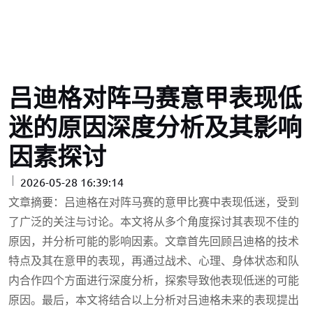
吕迪格对阵马赛意甲表现低
迷的原因深度分析及其影响
因素探讨
2026-05-28 16:39:14
文章摘要：吕迪格在对阵马赛的意甲比赛中表现低迷，受到
了广泛的关注与讨论。本文将从多个角度探讨其表现不佳的
原因，并分析可能的影响因素。文章首先回顾吕迪格的技术
特点及其在意甲的表现，再通过战术、心理、身体状态和队
内合作四个方面进行深度分析，探索导致他表现低迷的可能
原因。最后，本文将结合以上分析对吕迪格未来的表现提出