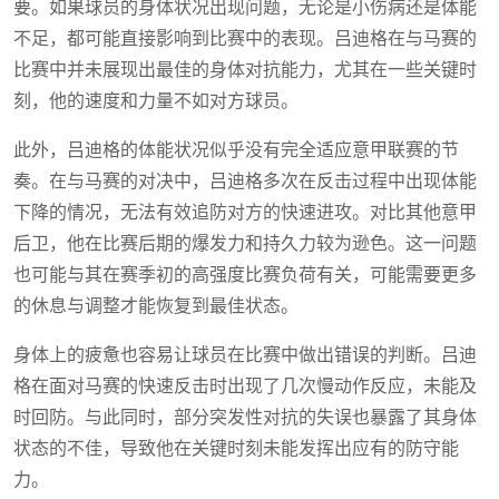
要。如果球员的身体状况出现问题，无论是小伤病还是体能
不足，都可能直接影响到比赛中的表现。吕迪格在与马赛的
比赛中并未展现出最佳的身体对抗能力，尤其在一些关键时
刻，他的速度和力量不如对方球员。
此外，吕迪格的体能状况似乎没有完全适应意甲联赛的节
奏。在与马赛的对决中，吕迪格多次在反击过程中出现体能
下降的情况，无法有效追防对方的快速进攻。对比其他意甲
后卫，他在比赛后期的爆发力和持久力较为逊色。这一问题
也可能与其在赛季初的高强度比赛负荷有关，可能需要更多
的休息与调整才能恢复到最佳状态。
身体上的疲惫也容易让球员在比赛中做出错误的判断。吕迪
格在面对马赛的快速反击时出现了几次慢动作反应，未能及
时回防。与此同时，部分突发性对抗的失误也暴露了其身体
状态的不佳，导致他在关键时刻未能发挥出应有的防守能
力。