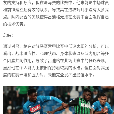
友的支持和呼应，但在与马赛的比赛中，他未能与中场球员
和前锋建立起有效的联系，导致其在进攻端几乎没有太多亮
点。队内配合的欠缺使得吕迪格无法在比赛中全面发挥自己
的技术优势。
总结：
通过对吕迪格在对阵马赛意甲比赛中低迷表现的分析，可以
看出，战术适应性、心理状态、身体状态以及队内配合等多
个因素共同作用，导致了吕迪格在此场比赛中的低迷表现。
虽然他在个人能力上依旧保持着较高的水准，但在面对高强
度的联赛环境和压力时，未能完全发挥出最佳水平。