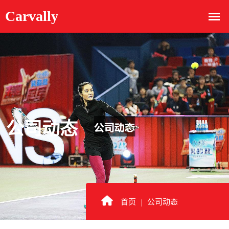
公司动态
首页
公司动态