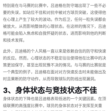
特别是在与马赛的比赛中，吕迪格在防守端出现了一些不必
要的失误，如站位不佳和对抗中被对方球员突破，这使得他
在心理上产生了较大的波动。作为后卫，任何一粒失误都会
被放大，从而影响整体的心理状态。在这样的情况下，吕迪
格可能会陷入焦虑和自我怀疑的状态，进而影响到他的判断
和技术发挥。
此外，吕迪格的个人风格一直以来是依赖自信的防守和快速
的反应。然而，心理状态的不稳定往往使得他在比赛中的决
策更加保守，甚至出现犹豫不决的情况。与马赛的比赛就是
一个典型的例子，吕迪格在面对对方快速反击时未能做出及
时且果断的防守动作，从而导致球队的防线出现漏洞。
3、身体状态与竞技状态不佳
身体状态的下降也是吕迪格表现低迷的一个关键因素。在顶
级联赛的高强度比赛中，球员的身体状态对于发挥至关重