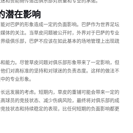
球迷和赞助商传递出俱乐部对质量和专业的承诺。
的潜在影响
可能对巴萨的形象造成一定的负面影响。巴萨作为世界足坛
和媒体的关注。当草皮问题被公开时，外界对于巴萨的专业
世界级俱乐部，巴萨不应该在如此基本的场地管理上出现疏
心和能力。尽管草皮问题对俱乐部形象带来了一定影响，但
了他们对高标准的坚持和对球迷的负责态度。这样的做法不
眼中的专业形象。
于长远发展的考虑。短期内，草皮的重铺可能会带来一定的
提高球员的竞技状态、减少伤病风险，最终将对俱乐部的成
的竞技状态和持续稳定的表现，比任何短期的负面影响都更