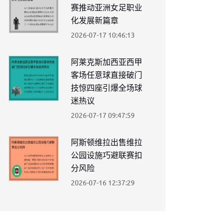
赛推动亚洲女足职业
化发展新篇章
2026-07-17 10:46:13
阿莱克斯加西亚西甲
客场任意球直接破门
技惊四座引爆全场球
迷热议
2026-07-17 09:47:59
阿斯顿维拉出售维拉
公园设施巧避联赛扣
分风险
2026-07-16 12:37:29