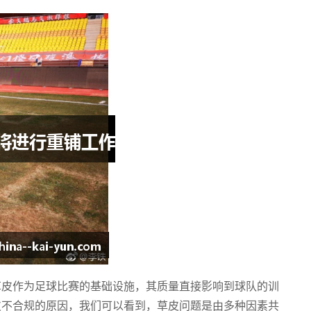
草皮作为足球比赛的基础设施，其质量直接影响到球队的训
皮不合规的原因，我们可以看到，草皮问题是由多种因素共