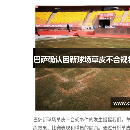
巴萨新球场草皮不合规事件的发生提醒我们，
练效果、比赛表现和球员的健康。通过分析草