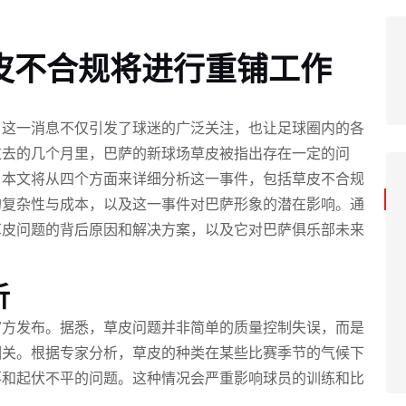
皮不合规将进行重铺工作
，这一消息不仅引发了球迷的广泛关注，也让足球圈内的各
过去的几个月里，巴萨的新球场草皮被指出存在一定的问
。本文将从四个方面来详细分析这一事件，包括草皮不合规
的复杂性与成本，以及这一事件对巴萨形象的潜在影响。通
草皮问题的背后原因和解决方案，以及它对巴萨俱乐部未来
析
官方发布。据悉，草皮问题并非简单的质量控制失误，而是
相关。根据专家分析，草皮的种类在某些比赛季节的气候下
落和起伏不平的问题。这种情况会严重影响球员的训练和比