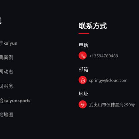
航
联系方式
电话
kaiyun
+13594780489
典案例
邮箱
司动态
springy@icloud.com
司服务
地址
aiyunsports
武夷山市仪袜星海290号
站地图