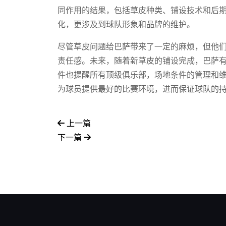
同作用的结果，包括草皮种类、铺设技术和后
化，更涉及到球队形象和品牌的维护。
尽管草皮问题给巴萨带来了一定的麻烦，但他
责任感。未来，随着新草皮的铺设完成，巴萨
件也提醒所有顶级俱乐部，场地条件的管理和
为球员提供最好的比赛环境，进而保证球队的
上一篇
下一篇