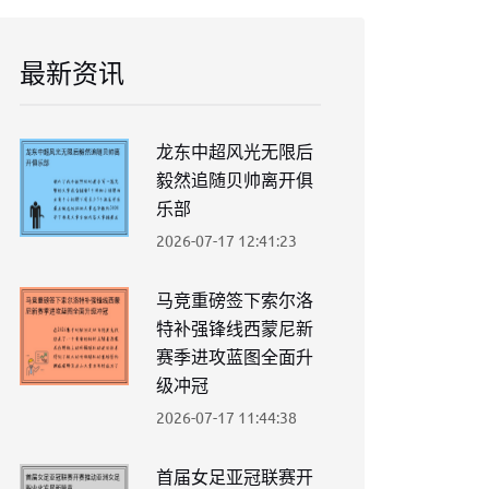
最新资讯
龙东中超风光无限后
毅然追随贝帅离开俱
乐部
2026-07-17 12:41:23
马竞重磅签下索尔洛
特补强锋线西蒙尼新
赛季进攻蓝图全面升
级冲冠
2026-07-17 11:44:38
首届女足亚冠联赛开