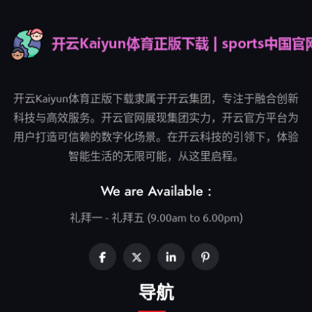
开云Kaiyun体育正版下载隶属于开云集团，专注于融合创新
科技与高效服务。开云官网展现集团实力，开云官方平台为
用户打造可信赖的数字化场景。在开云科技的引领下，体验
智能生活的无限可能，从这里启程。
We are Available :
礼拜一 - 礼拜五 (9.00am to 6.00pm)
导航