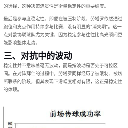
的选择，这种决策连贯性是衡量稳定性的重要维度。
最后是参与度稳定性。即便在被压制阶段，劳塔罗依然通过
跑位和支点作用持续参与比赛，没有明显的“消失期”。这一
点对欧协联球队尤为关键，因为稳定参与往往比高光瞬间更
能影响整体走势。
三、对抗中的波动
稳定性并不意味着毫无波动，而是指波动是否处于可控区
间。在对阵拜仁的过程中，劳塔罗同样经历了被限制、被切
断联系的阶段，但其表现下滑幅度相对有限，这正是稳定性
的体现。