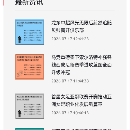
最新资讯
龙东中超风光无限后毅然追随
贝帅离开俱乐部
2026-07-17 12:41:23
马竞重磅签下索尔洛特补强锋
线西蒙尼新赛季进攻蓝图全面
升级冲冠
2026-07-17 11:44:38
首届女足亚冠联赛开赛推动亚
洲女足职业化发展新篇章
2026-07-17 10:46:13