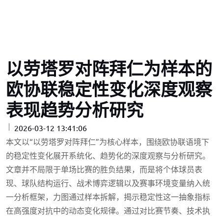
以劳塔罗对阵拜仁为样本的
欧协联稳定性变化深度观察
表现趋势分析研究
2026-03-12 13:41:06
本文以“以劳塔罗对阵拜仁”为核心样本，围绕欧协联语境下
的稳定性变化展开系统化、趋势化的深度观察与分析研究。
文章并不局限于单场比赛的胜负结果，而是将个体球员表
现、球队结构运行、战术博弈逻辑以及赛事环境变量纳入统
一分析框架，力图通过样本拆解，揭示稳定性这一抽象指标
在高强度对抗中的动态变化规律。通过对比赛节奏、技术执