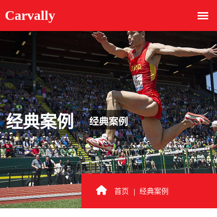
经典案例
首页
经典案例