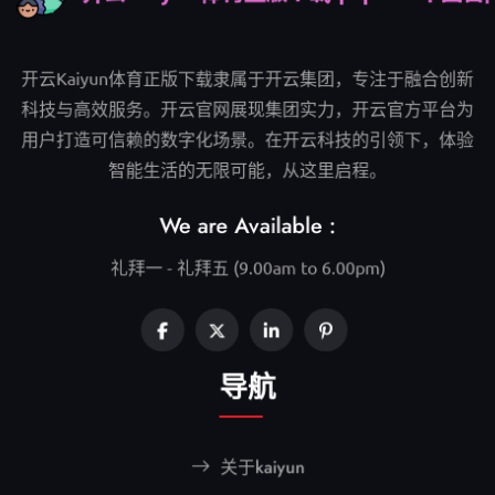
开云Kaiyun体育正版下载隶属于开云集团，专注于融合创新
科技与高效服务。开云官网展现集团实力，开云官方平台为
用户打造可信赖的数字化场景。在开云科技的引领下，体验
智能生活的无限可能，从这里启程。
We are Available :
礼拜一 - 礼拜五 (9.00am to 6.00pm)
导航
关于kaiyun