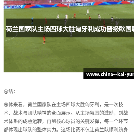
总结：
总体来看，荷兰国家队在主场四球大胜匈牙利，是一次技
术、战术与团队精神的全面展示。从主场氛围的激励，到战
术体系的成熟运转，再到核心球员的关键发挥，每一个环节
都体现出球队的整体实力。这场比赛不仅让荷兰队顺利跻身