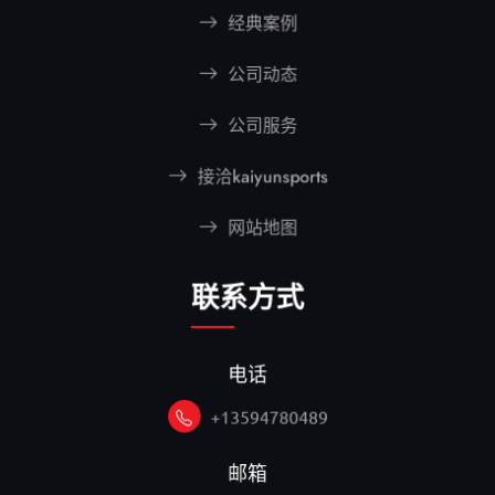
经典案例
公司动态
公司服务
接洽kaiyunsports
网站地图
联系方式
电话
+13594780489
邮箱