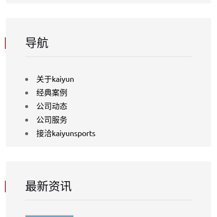
导航
关于kaiyun
经典案例
公司动态
公司服务
接洽kaiyunsports
最新资讯