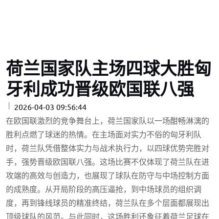
荷兰国家队主场四球大胜匈
牙利成功晋级欧国联八强
2026-04-03 09:56:44
在欧国联激烈的竞争舞台上，荷兰国家队以一场酣畅淋漓的
胜利点燃了球迷的热情。在主场面对实力不俗的匈牙利队
时，荷兰队凭借整体实力与战术执行力，以四球优势完胜对
手，强势晋级欧国联八强。这场比赛不仅体现了荷兰队在进
攻端的高效与创造力，也展现了球队在防守与中场控制方面
的成熟度。从开局阶段的高压逼抢，到中场球员的组织调
度，再到锋线球员的精准终结，荷兰队在多个层面都展现出
顶级球队的风范。与此同时，这场胜利还象征着荷兰足球在