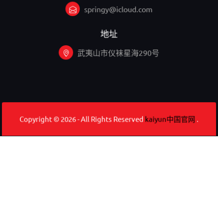
springy@icloud.com
地址
武夷山市仪袜星海290号
Copyright © 2026 - All Rights Reserved
kaiyun中国官网
.