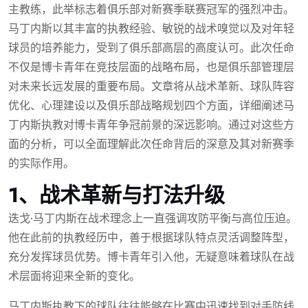
主教练，此举标志着俱乐部对新赛季联赛冠军的强烈冲击。
马丁内斯以其丰富的执教经验、敏锐的战术嗅觉以及对年轻
球员的培养能力，受到了俱乐部高层的高度认可。此次任命
不仅是博卡青年在竞技层面的战略布局，也是俱乐部管理层
对未来长远发展的重要布局。文章将从战术革新、球队阵容
优化、心理建设以及俱乐部战略规划四个方面，详细阐述马
丁内斯执教对博卡青年争冠前景的深远影响。通过对这些方
面的分析，可以全面理解此次任命背后的深意及其对新赛季
的实际作用。
1、战术革新与打法升级
迭戈·马丁内斯在战术理念上一直强调攻防平衡与高位压迫。
他在此前的执教经历中，善于根据球队特点灵活调整阵型，
充分发挥球员优势。博卡青年引入他，无疑意味着球队在战
术层面将迎来全新的变化。
马丁内斯执教下的球队往往能够在比赛中迅速找到对手防线