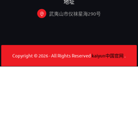
地址
武夷山市仪袜星海290号
Copyright © 2026 - All Rights Reserved
kaiyun中国官网
.