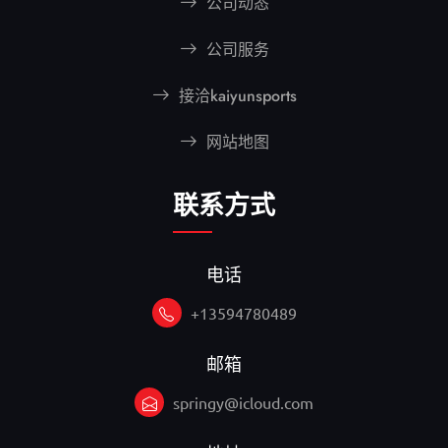
公司动态
公司服务
接洽kaiyunsports
网站地图
联系方式
电话
+13594780489
邮箱
springy@icloud.com