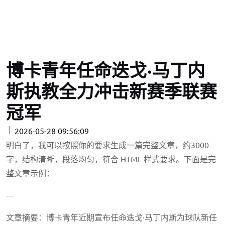
博卡青年任命迭戈·马丁内
斯执教全力冲击新赛季联赛
冠军
2026-05-28 09:56:09
明白了，我可以按照你的要求生成一篇完整文章，约3000
字，结构清晰，段落均匀，符合 HTML 样式要求。下面是完
整文章示例：
---
文章摘要：博卡青年近期宣布任命迭戈·马丁内斯为球队新任