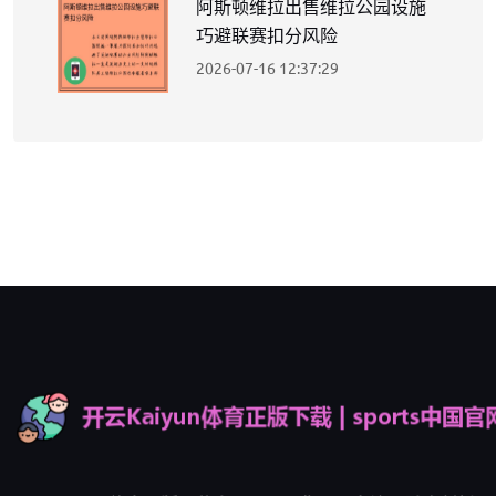
阿斯顿维拉出售维拉公园设施
巧避联赛扣分风险
2026-07-16 12:37:29