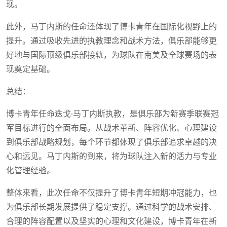
现。
此外，马丁内斯的任命还体现了博卡青年在国际化视野上的
提升。通过吸收先进的执教理念和战术方法，俱乐部能够更
好地与国际顶级俱乐部接轨，为球队在南美及全球赛场的表
现奠定基础。
总结：
博卡青年任命迭戈·马丁内斯执教，是俱乐部为新赛季联赛冠
军目标进行的全面布局。从战术革新、阵容优化、心理建设
到俱乐部战略规划，每个环节都体现了俱乐部追求卓越的决
心和远见。马丁内斯的到来，将为球队注入新的活力与专业
化管理经验。
整体来看，此次任命不仅提升了博卡青年短期冲冠能力，也
为俱乐部长期发展提供了稳定支撑。通过科学的战术安排、
合理的阵容配置以及坚实的心理和文化建设，博卡青年在新