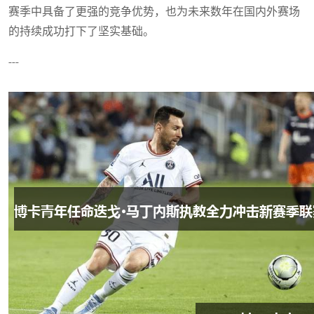
赛季中具备了更强的竞争优势，也为未来数年在国内外赛场
的持续成功打下了坚实基础。
---