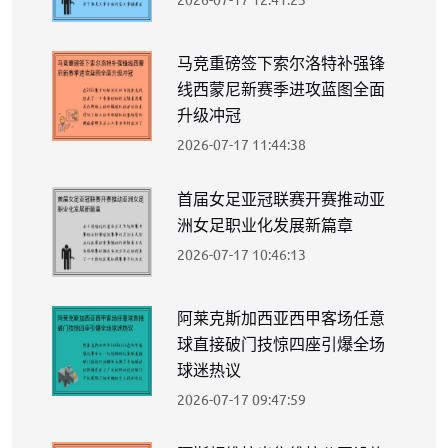
马竞重磅签下索尔洛特补强锋
线西蒙尼新赛季进攻蓝图全面
升级冲冠
2026-07-17 11:44:38
首届女足亚冠联赛开赛推动亚
洲女足职业化发展新篇章
2026-07-17 10:46:13
阿莱克斯加西亚西甲客场任意
球直接破门技惊四座引爆全场
球迷热议
2026-07-17 09:47:59