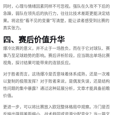
同时，心理与情绪因素同样不可忽视。强队在久攻不下后的
急躁，弱队在领先后的执行力，往往比技术差距更能决定结
果。将这些“看不见的变量”写清楚，能让读者感受到比赛的
真实张力。
四、赛后价值升华
爆冷比赛的意义，并不止于一场胜负，而在于它对球队、赛
事乃至足球趋势的影响。赛后评析阶段，应当跳出单场比赛
视角，探讨结果可能带来的连锁反应。
对于胜者而言，这场爆冷是否意味着体系成熟，还是一次难
以复制的极限发挥？对于败者来说，是偶发失误，还是结构
性问题的集中暴露？通过这种延展分析，文章才能具备前瞻
价值。
更进一步，可以将比赛放入欧冠整体格局中观察。冷门是否
反映出强弱差距缩小、战术趋同或资源分配变化？当一篇文