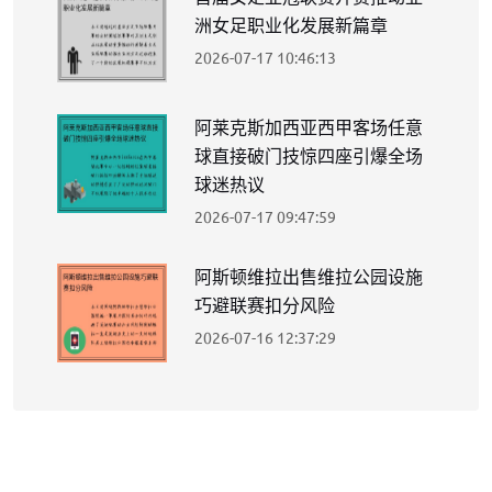
洲女足职业化发展新篇章
2026-07-17 10:46:13
阿莱克斯加西亚西甲客场任意
球直接破门技惊四座引爆全场
球迷热议
2026-07-17 09:47:59
阿斯顿维拉出售维拉公园设施
巧避联赛扣分风险
2026-07-16 12:37:29