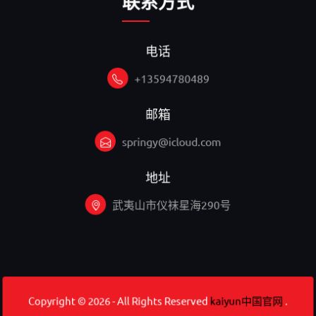
联系方式
电话
+13594780489
邮箱
springy@icloud.com
地址
武夷山市仪袜星海290号
Copyright © 2026 - All Rights Reserved
kaiyun中国官网
.