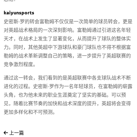
kaiyunsports
史密斯-罗的转会富勒姆不仅仅是一次简单的球员转会，更是
对英超战术格局的一次深刻影响。富勒姆通过引进这名年轻
天才，在战术上发生了显著变化，从而提升了球队的整体实
力。同时，其他英超中下游球队和豪门球队也不得不根据富
勒姆的战术革新调整自己的策略，进一步提升了英超联赛的
竞争激烈程度。
通过这一转会，我们看到的是英超联赛中各支球队战术不断
进化的过程。史密斯-罗作为一名年轻球员，在富勒姆的崭露
头角，也为他未来的职业生涯奠定了坚实的基础。可以预
见，随着比赛节奏的加快和战术深度的提升，英超将会变得
更加多样化和不可预测。
上一篇