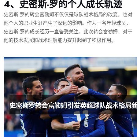
4、史密斯-罗的个人成长轨迹
史密斯-罗的转会富勒姆不仅仅是球队战术格局的改变，也对
他个人的职业生涯产生了深远的影响。作为一名年轻球员，
史密斯-罗的成长经历一直备受关注。此次转会富勒姆，对于
他的技术发展和战术理解能力提升起到了积极作用。