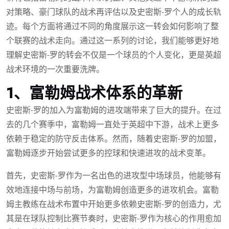
对策略、豪门球队的战术再评估以及史密斯-罗个人的成长轨
迹。每个方面将通过不同的角度展示这一转会如何影响了整
个联赛的战术走向。通过这一系列的讨论，我们能够更好地
理解史密斯-罗的转会不仅是一个球员的个人变化，更是英超
战术环境的一次重要洗牌。
1、富勒姆战术体系的革新
史密斯-罗的加入为富勒姆的进攻端带来了巨大的提升。在过
去的几个赛季中，富勒姆一直处于英超中下游，战术上更多
依赖于稳定的防守反击体系。然而，随着史密斯-罗的加盟，
富勒姆逐步开始尝试更多的控球和快速进攻的战术变革。
首先，史密斯-罗作为一名出色的进攻型中场球员，他能够有
效地连接中场与前场，为富勒姆创造更多的进攻机会。富勒
姆主教练在战术布置中开始更多依赖史密斯-罗的创造力，尤
其是在球队控制比赛节奏时，史密斯-罗作为核心的作用愈加