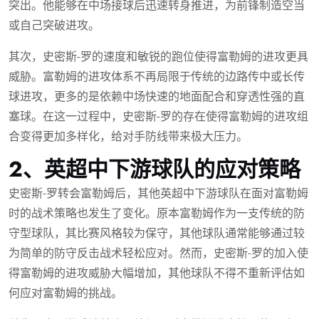
突出。他能够在中场接球后迅速转身推进，为前锋制造空当
或自己突破进攻。
其次，史密斯-罗的速度和敏锐的跑位使得富勒姆的进攻更具
威胁。富勒姆的进攻体系不再局限于传统的边路传中或长传
球进攻，更多的是依赖中场快速的地面配合和穿透性强的直
塞球。在这一过程中，史密斯-罗的存在使得富勒姆的进攻组
合变得更加多样化，给对手防线带来极大压力。
2、英超中下游球队的应对策略
史密斯-罗转会富勒姆后，其他英超中下游球队在面对富勒姆
时的战术策略也发生了变化。原本富勒姆作为一支传统的防
守型球队，其比赛风格较为保守，其他球队通常能够通过较
为简单的防守反击战术轻松应对。然而，史密斯-罗的加入使
得富勒姆的进攻威胁大幅增加，其他球队不得不重新评估如
何应对富勒姆的挑战。