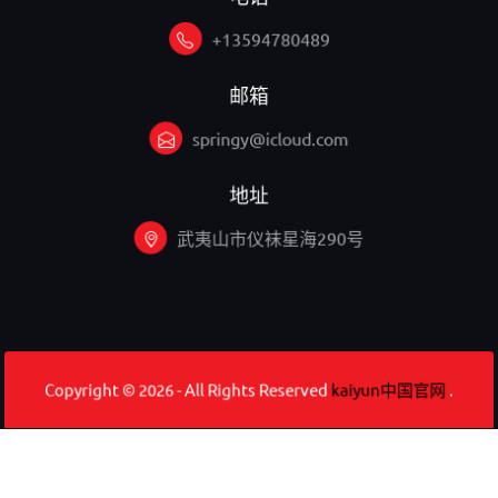
+13594780489
邮箱
springy@icloud.com
地址
武夷山市仪袜星海290号
Copyright © 2026 - All Rights Reserved
kaiyun中国官网
.