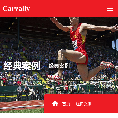
经典案例
首页
经典案例