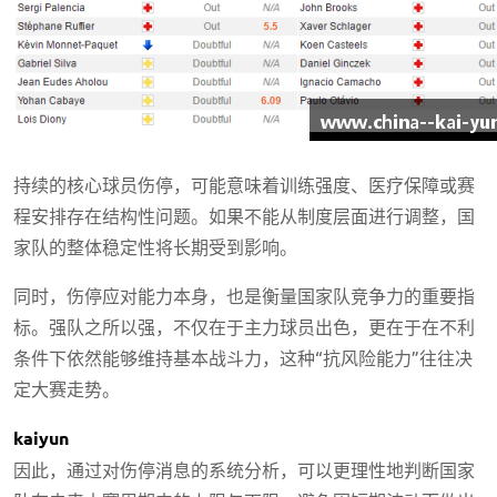
持续的核心球员伤停，可能意味着训练强度、医疗保障或赛
程安排存在结构性问题。如果不能从制度层面进行调整，国
家队的整体稳定性将长期受到影响。
同时，伤停应对能力本身，也是衡量国家队竞争力的重要指
标。强队之所以强，不仅在于主力球员出色，更在于在不利
条件下依然能够维持基本战斗力，这种“抗风险能力”往往决
定大赛走势。
kaiyun
因此，通过对伤停消息的系统分析，可以更理性地判断国家