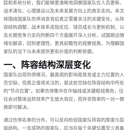
踪和系统分析，我们能够更清晰地洞察国家队在人员更新、
战术演化、心理建设以及未来发展方向上的真实走向。本文
将围绕国家队伤停消息背后真正需要关注的关键变化，从阵
容结构调整、战术体系连锁反应、球员成长与更新机制、以
及长期竞争力走向判断四个方面展开深入分析，试图跳出情
绪化解读，回到更理性、更具前瞻性的观察视角，为理解国
家队的当下与未来提供更有价值的判断依据。
一、阵容结构深层变化
国家队出现伤停情况，最直观的影响是首发或主力位置的人
员空缺，但真正值得关注的，是这些空缺在阵容结构中所处
的“节点位置”。如果伤停集中在中轴线或关键枢纽角色，往
往会对整体运转效率产生放大效应，而并非简单的一对一替
换即可解决。
通过伤停名单的分布，可以反向检验国家队阵容的厚度与层
级结构。一支成熟的国家队，应当在每个关键位置至少具备